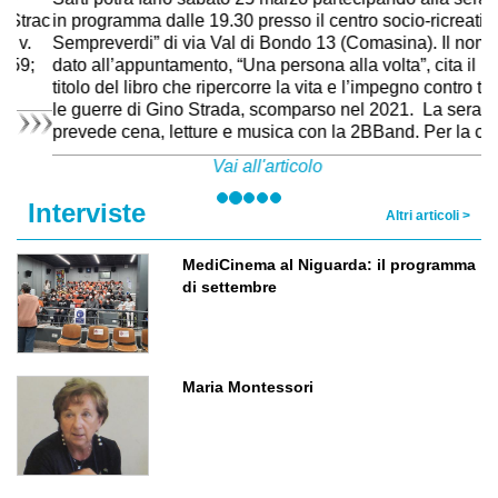
in programma dalle 19.30 presso il centro socio-ricreativo “I
Sempreverdi” di via Val di Bondo 13 (Comasina). Il nome
dato all’appuntamento, “Una persona alla volta”, cita il
titolo del libro che ripercorre la vita e l’impegno contro tutte
le guerre di Gino Strada, scomparso nel 2021. La serata
prevede cena, letture e musica con la 2BBand. Per la cena
(antipasto, pasta al forno, dolce, acqua e vino) occorre
Vai all'articolo
prenotare entro il 20 marzo al 329.70.93.986. L’offerta è
libera, a partire da 15 euro a persona (10 euro per i
Interviste
Altri articoli >
bambini sotto gli 8 anni).
MediCinema al Niguarda: il programma
di settembre
Maria Montessori