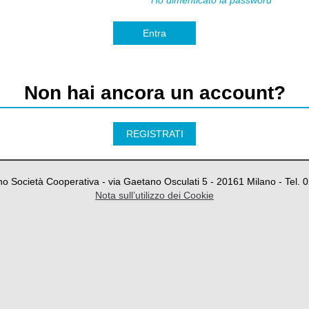
Ho dimenticato la password
Entra
Non hai ancora un account?
REGISTRATI
o Società Cooperativa - via Gaetano Osculati 5 - 20161 Milano - Tel.
Nota sull’utilizzo dei Cookie