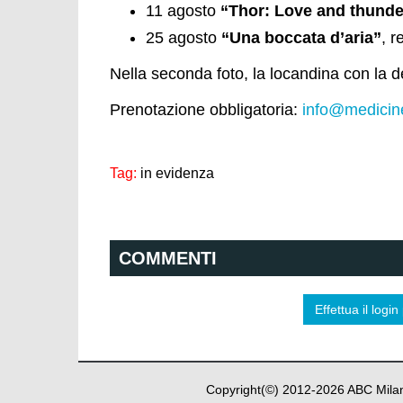
11 agosto
“Thor: Love and thunde
25 agosto
“Una boccata d’aria”
, r
Nella seconda foto, la locandina con la d
Prenotazione obbligatoria:
info@medicine
Tag:
in evidenza
COMMENTI
Effettua il log
Copyright(©) 2012-
2026
ABC Milan