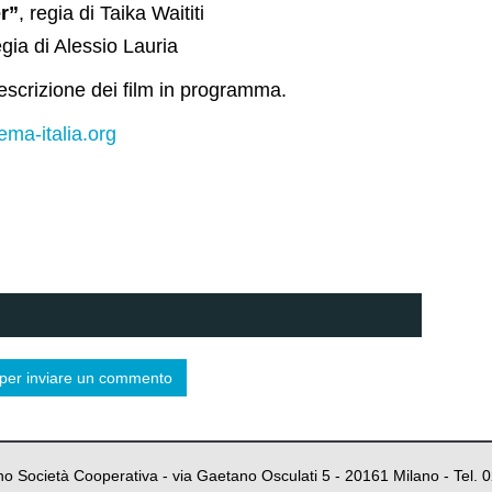
r”
, regia di Taika Waititi
egia di Alessio Lauria
escrizione dei film in programma.
ma-italia.org
in per inviare un commento
o Società Cooperativa - via Gaetano Osculati 5 - 20161 Milano - Tel.