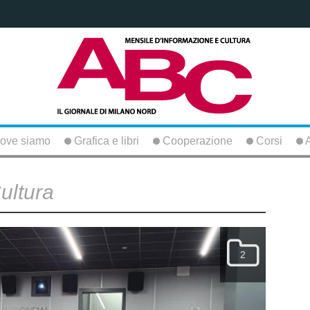
ove siamo
Grafica e libri
Cooperazione
Corsi
A
ultura
2