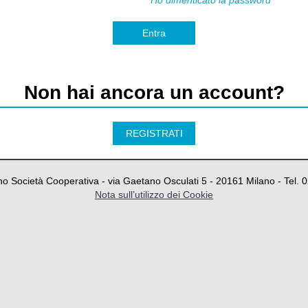
Ho dimenticato la password
Entra
Non hai ancora un account?
REGISTRATI
o Società Cooperativa - via Gaetano Osculati 5 - 20161 Milano - Tel.
Nota sull’utilizzo dei Cookie